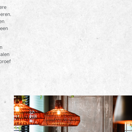
ere
teren.
en
 een
n
halen
proef