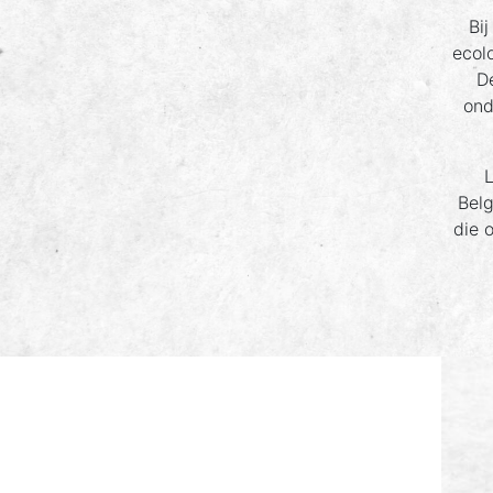
Bi
ecolo
D
ond
L
Belg
die 