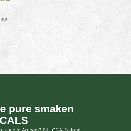
naar
de pure smaken
OCALS
n lunch in Arnhem? Bij LOCALS draait