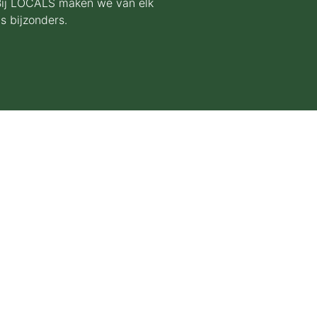
. Bij LOCALS maken we van elk
s bijzonders.