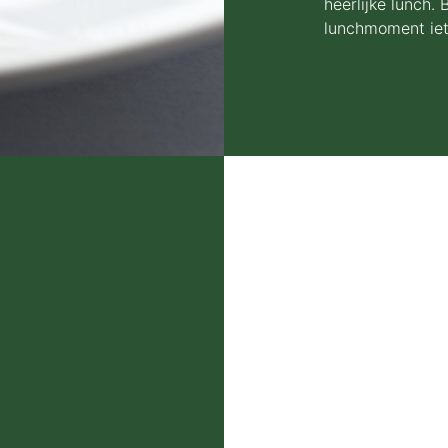
heerlijke lunch
lunchmoment iet