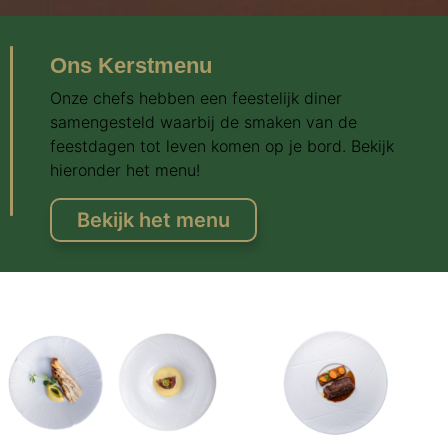
Ons Kerstmenu
Onze chefs hebben een feestelijk diner
samengesteld waarbij de smaken van de
feestdagen tot leven komen op je bord. Bekijk
hieronder het menu!
Bekijk het menu