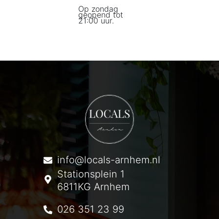
Op zondag
geopend tot
21:00 uur.
info@locals-arnhem.nl
Stationsplein 1
6811KG Arnhem
026 351 23 99