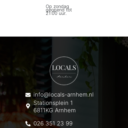
Op zondag
geopend tot
21:00 uur.
info@locals-arnhem.nl
Stationsplein 1
6811KG Arnhem
026 351 23 99