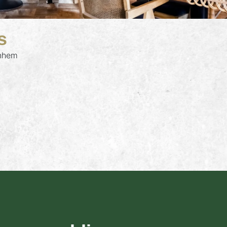
s
rnhem