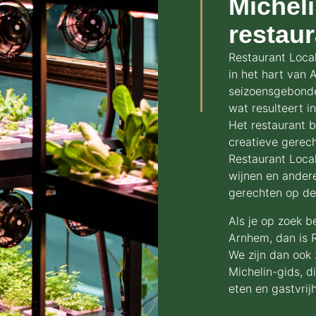
Michel
restaur
Restaurant Local
in het hart van
seizoensgebonde
wat resulteert i
Het restaurant 
creatieve gerech
Restaurant Local
wijnen en andere
gerechten op de
Als je op zoek b
Arnhem, dan is 
We zijn dan ook
Michelin-gids, 
eten en gastvrij